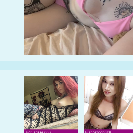
HotLarisse (33)
Blancefloor (30)